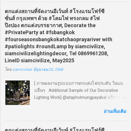
ติดต่อ พี่สร้อย โทร 086-996-1208 ไลน์ไอดี siamcivilize
ตกแต่งสถานที่จัดงานอีเว้นท์ #โรงแรมโฟร์ซี
ซั่นส์ กรุงเทพฯ ด้วย #โคมไฟ ทรงกลม #ไฟ
ปิงปอง ตกแต่งบรรยากาศ, Decorate the
#PrivateParty at #fsbangkok
#fourseasonsbangkokatchaoprayariver with
#patiolights #roundLamp by siamcivilize,
siamcivilizelightingdecor, Tel 0869961208,
LineID siamcivilize, May2025
โดย
siamcivilize
มิถุนายน 26, 2568
[ ภาพผลงานรูปแบบการตกแต่งไฟประดับ ในแบ
บอื่นๆ Additional Sample of Our Decorative
Lighting Work] @atapholmungpayabal บริการ
ติดตั้ง #ไฟประดับ #ไฟตกแต่ง #ไฟระย้า #งาน
แต่ง #งานแต่งงาน , #wedding decoration by
อ่านเพิ่มเติม
#siamcivilize ♬ Infinite_Shine_Meeka_Meede -
atapholkatcha [ ภาพผลงานรูปแบบการตกแต่งไฟ
ตกแต่งสถานที่จัดงานอีเว้นท์ #โรงแรมโฟร์ซี