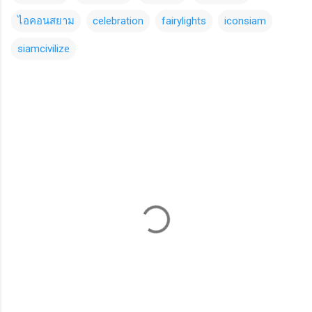
ไอคอนสยาม
celebration
fairylights
iconsiam
siamcivilize
ค
ว
า
ม
คิ
ด
เ
ห็
น