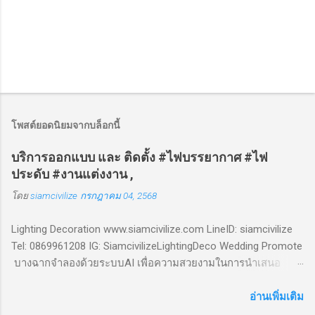
โพสต์ยอดนิยมจากบล็อกนี้
บริการออกแบบ และ ติดตั้ง #ไฟบรรยากาศ #ไฟ
ประดับ #งานแต่งงาน ,
โดย
siamcivilize
กรกฎาคม 04, 2568
Lighting Decoration www.siamcivilize.com LineID: siamcivilize
Tel: 0869961208 IG: SiamcivilizeLightingDeco Wedding Promote
บางฉากจำลองด้วยระบบAI เพื่อความสวยงามในการนำเสนอ
"This film includes AI-generated scenes to enhance visual
storytelling." บริการออกแบบ และ ติดตั้ง #ไฟบรรยากาศ #ไฟ
อ่านเพิ่มเติม
ประดับ #งานแต่งงาน , #wedding #decoration by #siamcivilize