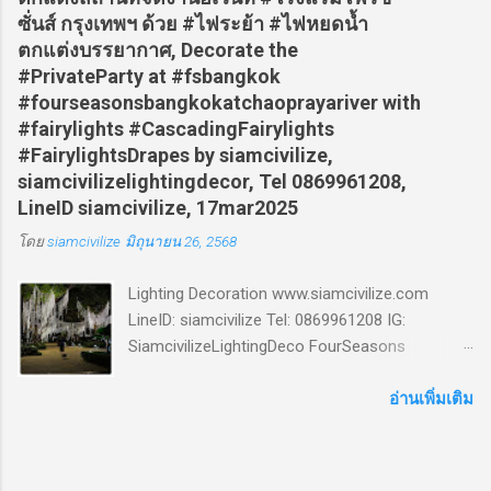
ประดับ ในแบบอื่นๆ Additional Sample of Our
ซั่นส์ กรุงเทพฯ ด้วย #ไฟระย้า #ไฟหยดน้ำ
Decorative Lighting Work]. Lighting Decoration
ตกแต่งบรรยากาศ, Decorate the
www.siamcivilize.com LineID: siamcivilize Tel:
#PrivateParty at #fsbangkok
0869961208 IG: SiamcivilizeLightingDeco
#fourseasonsbangkokatchaoprayariver with
FourSeasons #fsbangkok
#fairylights #CascadingFairylights
#fourseasonsbangkokatchaoprayariver
#FairylightsDrapes by siamcivilize,
#fourseasonshotelbangkok # โรงแรมโฟร์ซี
siamcivilizelightingdecor, Tel 0869961208,
ซั่นส์ กรุงเทพฯ # ไฟประดับ # ไฟตกแต่ง #
LineID siamcivilize, 17mar2025
ขายให้เช่าและติดตั้งไฟประดับ # ไฟตกแต่งงาน
โดย
siamcivilize
มิถุนายน 26, 2568
เลี้ยง # ไฟบรรยากาศ #โคมไฟ ทรงกลม #ไฟ
ปิงปอง #แสงวอร์มไวท์ # patiolights
Lighting Decoration www.siamcivilize.com
#roundLamp #stringLights #lighting
LineID: siamcivilize Tel: 0869961208 IG:
#decoration #lightingdesign #lightingdecor
SiamcivilizeLightingDeco FourSeasons
#bokeh #celebration #wedding # งาน
#fsbangkok
แต่งงาน #ceremony #lightingwedding #
#fourseasonsbangkokatchaoprayariver
อ่านเพิ่มเติม
เซอร์ไพรส์ขอแต่งงา...
#fourseasonshotelbangkok # โรงแรมโฟร์ซี
ซั่นส์ กรุงเทพฯ # ไฟประดับ # ไฟตกแต่ง # ขาย
ให้เช่าและติดตั้งไฟประดับ # ไฟตกแต่งงานเลี้ยง