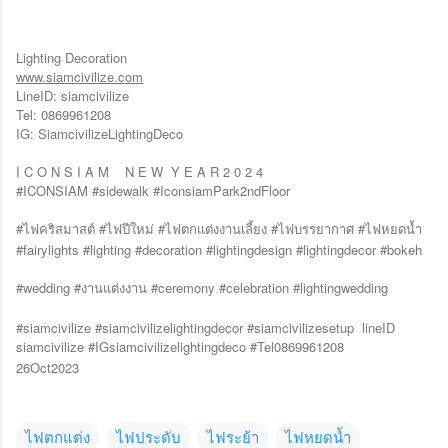
Lighting Decoration
www.siamcivilize.com
LineID: siamcivilize
Tel: 0869961208
IG: SiamcivilizeLightingDeco
I C O N S I A M
N E W
Y E A R 2 0 2 4
#ICONSIAM #sidewalk #IconsiamPark2ndFloor
#
#
#
#
#
ไฟคริสมาสต์
ไฟปีใหม่
ไฟตกแต่งงานเลี้ยง
ไฟบรรยากาศ
ไฟหยดน้ำ
#fairylights #lighting #decoration #lightingdesign #lightingdecor #bokeh
#wedding #
#ceremony #celebration #lightingwedding
งานแต่งงาน
#siamcivilize #siamcivilizelightingdecor #siamcivilizesetup
lineID
siamcivilize #IGsiamcivilizelightingdeco #Tel0869961208
26Oct2023
ไฟตกแต่ง
ไฟประดับ
ไฟระย้า
ไฟหยดน้ำ